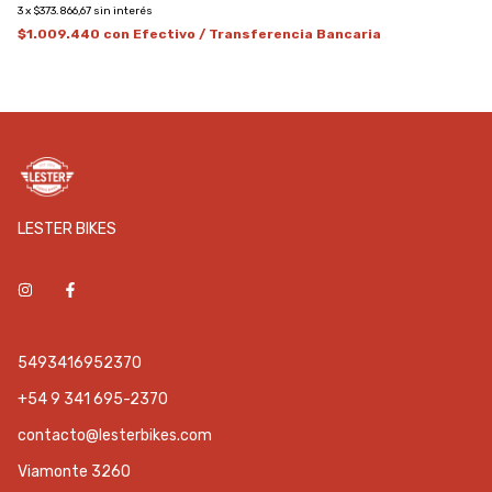
3
x
$373.866,67
sin interés
3
x
$1.009.440
con
Efectivo / Transferencia Bancaria
$2
LESTER BIKES
5493416952370
+54 9 341 695-2370
contacto@lesterbikes.com
Viamonte 3260