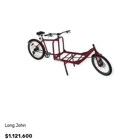
Long John
Lo
$1.121.600
$