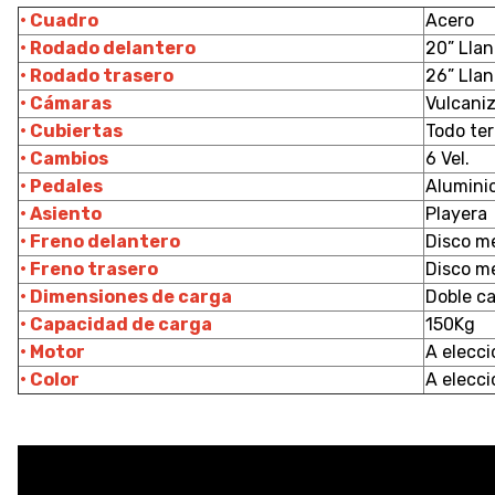
• Cuadro
Acero
• Rodado delantero
20” Llan
• Rodado trasero
26” Llan
• Cámaras
Vulcani
• Cubiertas
Todo te
• Cambios
6 Vel.
• Pedales
Alumini
• Asiento
Playera
• Freno delantero
Disco m
• Freno trasero
Disco m
• Dimensiones de carga
Doble c
• Capacidad de carga
150Kg
• Motor
A elecci
• Color
A elecci