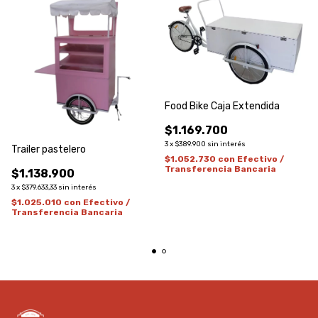
Food Bike Caja Extendida
$1.169.700
3
x
$389.900
sin interés
Trailer pastelero
$1.052.730
con
Efectivo /
Transferencia Bancaria
$1.138.900
3
x
$379.633,33
sin interés
$1.025.010
con
Efectivo /
Transferencia Bancaria