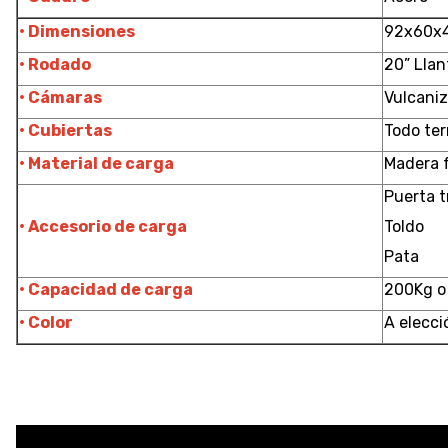
• Dimensiones
92x60x
• Rodado
20” Llan
• Cámaras
Vulcani
• Cubiertas
Todo ter
• Material de carga
Madera f
Puerta t
• Accesorio de carga
Toldo
Pata
• Capacidad de carga
200Kg o
• Color
A elecci