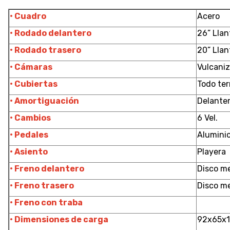
• Cuadro
Acero
• Rodado delantero
26” Llan
• Rodado trasero
20” Llan
• Cámaras
Vulcani
• Cubiertas
Todo ter
• Amortiguación
Delante
• Cambios
6 Vel.
• Pedales
Alumini
• Asiento
Playera
• Freno delantero
Disco m
• Freno trasero
Disco m
• Freno con traba
• Dimensiones de carga
92x65x